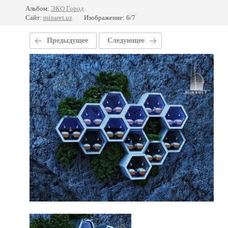
Альбом:
ЭКО Город
Сайт:
minaret.uz
Изображение: 6/7
Предыдущее
Следующее