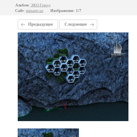
Альбом:
ЭКО Город
Сайт:
minaret.uz
Изображение: 1/7
Предыдущее
Следующее